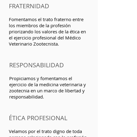
competencia y conocimiento, de
FRATERNIDAD
manera enunciativa y no limitativa,
todas las actividades y quehaceres
Fomentamos el trato fraterno entre
de la profesión que se realicen
los miembros de la profesión
dentro de la Ciudad de México o aún
priorizando los valores de la ética en
fuera de ésta pero con repercusión
el ejercicio profesional del Médico
en la misma y que se vinculen con
Veterinario Zootecnista.
los siguientes campos de
desempeño profesional: Medicina,
Salud y Bienestar Animal,
RESPONSABILIDAD
Producción Animal, Economía
Pecuaria y Comercio Pecuarios,
Propiciamos y fomentamos el
Tecnología e innovación, Calidad e
ejercicio de la medicina veterinaria y
Inocuidad de los Alimentos, Salud
zootecnia en un marco de libertad y
Pública, Conservación y Protección
responsabilidad.
del Medio Ambiente y la Vida
Silvestre, Biomedicina y
Biotecnología, Zootecnia, Legislación
ÉTICA PROFESIONAL
Veterinaria, Sostenibilidad.
Velamos por el trato digno de toda