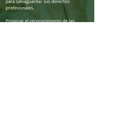
para salvaguardar sus derechos
profesionales.
Propiciar el reconocimiento de las
demandas, necesidades, problemáticas,
capacidades y compromiso social que
tiene el Médico Veterinario Zootecnista,
y que ejerce con ética y bondad para el
desarrollo de su entorno social y
familiar.
Colaborar como cuerpo consultivo u
operativo en los diversos campos de la
profesión, ante organismos públicos o
privados, nacionales o internacionales;
como perito, especialista, consultor o
ejecutante.
Promover la expedición de leyes,
reglamentos, normas, decretos,
lineamientos y disposiciones diversas,