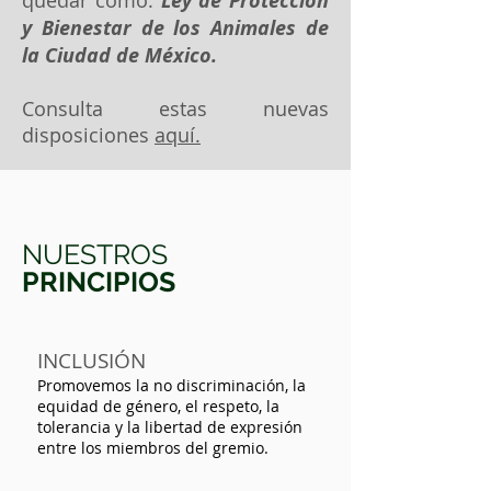
quedar como:
Ley de Protección
y Bienestar de los Animales de
la Ciudad de México.
Consulta estas nuevas
disposiciones
aquí.
¿QUIÉNES
NUESTROS
SOMOS?
PRINCIPIOS
Somos un Colegio de Profesionales
con carácter Estatal que esta
INCLUSIÓN
integrado por las y los Médicos
Promovemos la no discriminación, la
Veterinarios Zootecnistas de la
equidad de género, el
respeto, la
Ciudad de México.
tolerancia y la libertad de expresión
entre los miembros del gremio.
Consideramos
dentro de nuestra